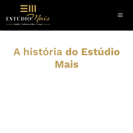
Ir
para
o
conteúdo
A história
do Estúdio
Mais