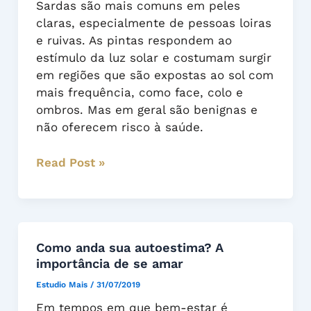
Sardas são mais comuns em peles
conheça
claras, especialmente de pessoas loiras
os
e ruivas. As pintas respondem ao
tratamentos
estímulo da luz solar e costumam surgir
e
em regiões que são expostas ao sol com
cuidados
mais frequência, como face, colo e
ombros. Mas em geral são benignas e
não oferecem risco à saúde.
Read Post »
Como
Como anda sua autoestima? A
importância de se amar
anda
sua
Estudio Mais
/
31/07/2019
autoestima?
Em tempos em que bem-estar é