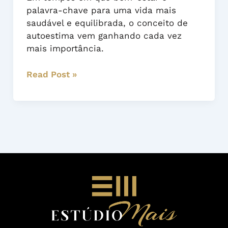
A
palavra-chave para uma vida mais
importância
saudável e equilibrada, o conceito de
de
autoestima vem ganhando cada vez
se
mais importância.
amar
Read Post »