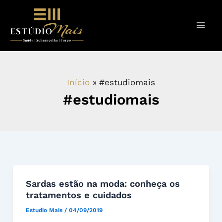
Ir
para
o
conteúdo
Início
#estudiomais
#estudiomais
Sardas
Sardas estão na moda: conheça os
tratamentos e cuidados
estão
na
Estudio Mais
/
04/09/2019
moda: