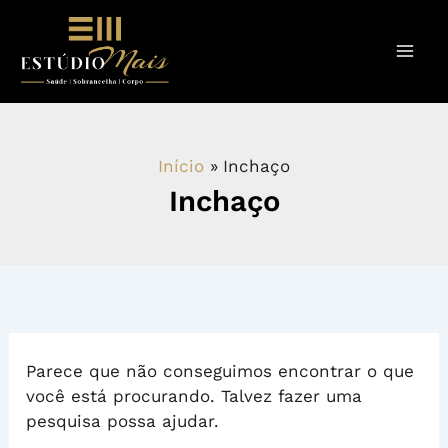
Ir
Pesquisar
por:
para
o
conteúdo
Início
Inchaço
Inchaço
Parece que não conseguimos encontrar o que
você está procurando. Talvez fazer uma
pesquisa possa ajudar.