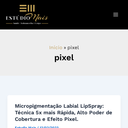
Ir
para
o
conteúdo
Início
pixel
pixel
Micropigmentação
Micropigmentação Labial LipSpray:
Técnica 5x mais Rápida, Alto Poder de
Labial
Cobertura e Efeito Pixel.
LipSpray:
Técnica
Estudio Mais
/
12/02/2023