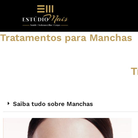
Ir
para
o
conteúdo
Tratamentos para Manchas
T
Saiba tudo sobre Manchas