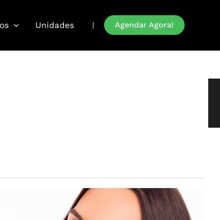
os
Unidades
Agendar Agora!
|
s