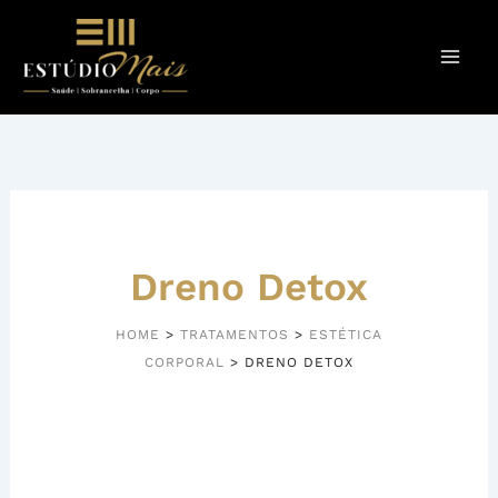
Ir
para
o
conteúdo
Dreno Detox
HOME
>
TRATAMENTOS
>
ESTÉTICA
CORPORAL
>
DRENO DETOX