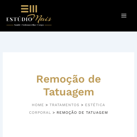
Ir
para
o
conteúdo
Remoção de
Tatuagem
HOME
>
TRATAMENTOS
>
ESTÉTICA
CORPORAL
>
REMOÇÃO DE TATUAGEM