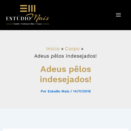
Ir
para
o
conteúdo
Início
Corpo
Adeus pêlos indesejados!
Adeus pêlos
indesejados!
Por
Estudio Mais
/
14/11/2018